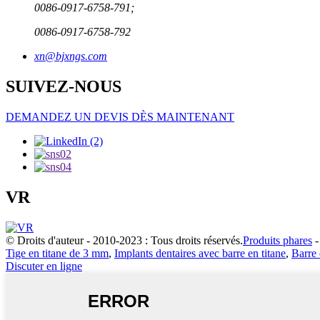
0086-0917-6758-791;
0086-0917-6758-792
xn@bjxngs.com
SUIVEZ-NOUS
DEMANDEZ UN DEVIS DÈS MAINTENANT
VR
© Droits d'auteur - 2010-2023 : Tous droits réservés.
Produits phares
Tige en titane de 3 mm
,
Implants dentaires avec barre en titane
,
Barre 
Discuter en ligne