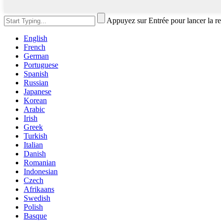
Appuyez sur Entrée pour lancer la r
English
French
German
Portuguese
Spanish
Russian
Japanese
Korean
Arabic
Irish
Greek
Turkish
Italian
Danish
Romanian
Indonesian
Czech
Afrikaans
Swedish
Polish
Basque