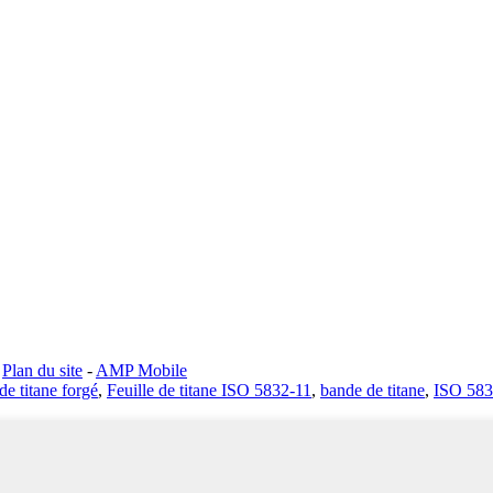
-
Plan du site
-
AMP Mobile
de titane forgé
,
Feuille de titane ISO 5832-11
,
bande de titane
,
ISO 583