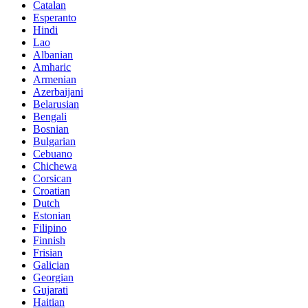
Catalan
Esperanto
Hindi
Lao
Albanian
Amharic
Armenian
Azerbaijani
Belarusian
Bengali
Bosnian
Bulgarian
Cebuano
Chichewa
Corsican
Croatian
Dutch
Estonian
Filipino
Finnish
Frisian
Galician
Georgian
Gujarati
Haitian