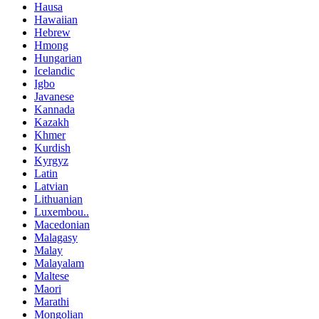
Hausa
Hawaiian
Hebrew
Hmong
Hungarian
Icelandic
Igbo
Javanese
Kannada
Kazakh
Khmer
Kurdish
Kyrgyz
Latin
Latvian
Lithuanian
Luxembou..
Macedonian
Malagasy
Malay
Malayalam
Maltese
Maori
Marathi
Mongolian