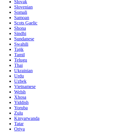
Slovak
Slovenian
Somali
Samoan
Scots Gaelic
Shona
Sindhi
Sundanese
Swahili
Tajik
Tamil
Telugu
Thai
Ukrainian
Urdu
Uzbek
Vietnamese
Welsh
Xhosa
Yiddish
Yoruba
Zulu
Kinyarwanda
Tatar
Oriya