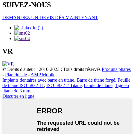
SUIVEZ-NOUS
DEMANDEZ UN DEVIS DÈS MAINTENANT
VR
© Droits d'auteur - 2010-2023 : Tous droits réservés.
Produits phares
-
Plan du site
-
AMP Mobile
Implants dentaires avec barre en titane
,
Barre de titane forgé
,
Feuille
de titane ISO 5832-11
,
ISO 5832-2 Titane
,
bande de titane
,
Tige en
titane de 3 mm
,
Discuter en ligne