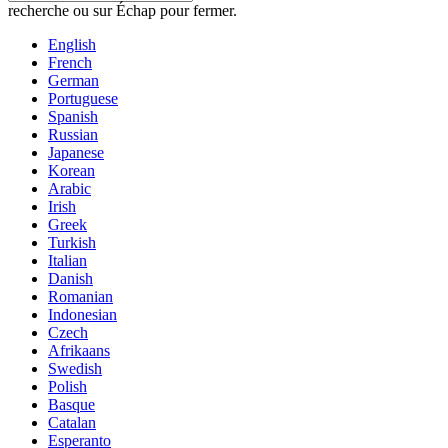
recherche ou sur Échap pour fermer.
English
French
German
Portuguese
Spanish
Russian
Japanese
Korean
Arabic
Irish
Greek
Turkish
Italian
Danish
Romanian
Indonesian
Czech
Afrikaans
Swedish
Polish
Basque
Catalan
Esperanto