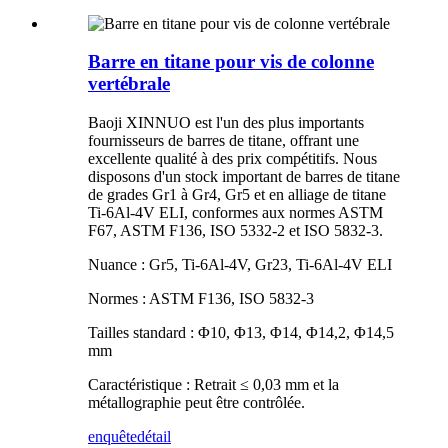
Barre en titane pour vis de colonne
vertébrale
Baoji XINNUO est l'un des plus importants
fournisseurs de barres de titane, offrant une
excellente qualité à des prix compétitifs. Nous
disposons d'un stock important de barres de titane
de grades Gr1 à Gr4, Gr5 et en alliage de titane
Ti-6Al-4V ELI, conformes aux normes ASTM
F67, ASTM F136, ISO 5332-2 et ISO 5832-3.
Nuance : Gr5, Ti-6Al-4V, Gr23, Ti-6Al-4V ELI
Normes : ASTM F136, ISO 5832-3
Tailles standard : Φ10, Φ13, Φ14, Φ14,2, Φ14,5
mm
Caractéristique : Retrait ≤ 0,03 mm et la
métallographie peut être contrôlée.
enquête
détail