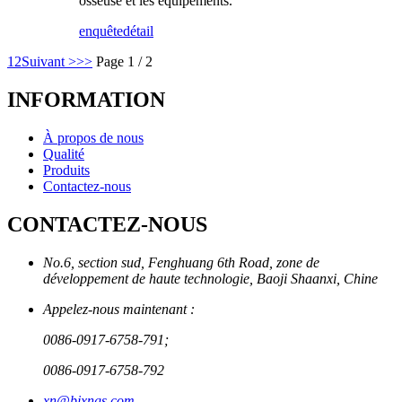
osseuse et les équipements.
enquête
détail
1
2
Suivant >
>>
Page 1 / 2
INFORMATION
À propos de nous
Qualité
Produits
Contactez-nous
CONTACTEZ-NOUS
No.6, section sud, Fenghuang 6th Road, zone de
développement de haute technologie, Baoji Shaanxi, Chine
Appelez-nous maintenant :
0086-0917-6758-791;
0086-0917-6758-792
xn@bjxngs.com