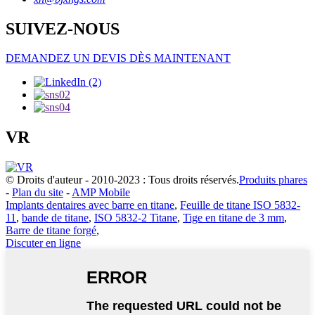
SUIVEZ-NOUS
DEMANDEZ UN DEVIS DÈS MAINTENANT
VR
© Droits d'auteur - 2010-2023 : Tous droits réservés.
Produits phares
-
Plan du site
-
AMP Mobile
Implants dentaires avec barre en titane
,
Feuille de titane ISO 5832-
11
,
bande de titane
,
ISO 5832-2 Titane
,
Tige en titane de 3 mm
,
Barre de titane forgé
,
Discuter en ligne