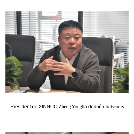
Président
de XINNUO,
Zheng Yongli
a donné un
discours